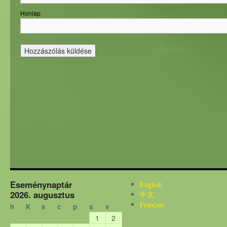
Honlap
Eseménynaptár
English
2026. augusztus
中文
Français
h
K
s
c
p
s
v
1
2