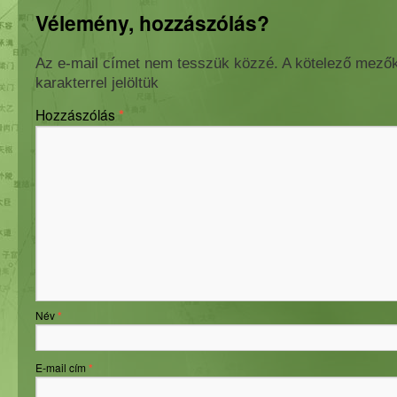
Vélemény, hozzászólás?
Az e-mail címet nem tesszük közzé.
A kötelező mező
karakterrel jelöltük
Hozzászólás
*
Név
*
E-mail cím
*