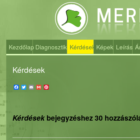
Kezdőlap
Diagnosztika
Kérdések
Képek
Leírás
Á
Kérdések
Facebook
Twitter
Email
Gmail
Pinterest
Kérdések
bejegyzéshez 30 hozzászól