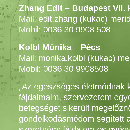
Zhang Edit – Budapest VII. 
Mail: edit.zhang (kukac) meri
Mobil: 0036 30 9908 508
Kolbl Mónika – Pécs
Mail: monika.kolbl (kukac) me
Mobil: 0036 30 9908508
„Az egészséges életmódnak 
fájdalmaim, szervezetem egye
betegséget sikerült megelőzn
gondolkodásmódom segített a
szeretném: fájdalom-és gyóg