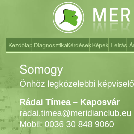
Kezdőlap
Diagnosztika
Kérdések
Képek
Leírás
Á
Somogy
Önhöz legközelebbi képviselő
Rádai Tímea – Kaposvár
radai.timea@meridianclub.eu
Mobil: 0036 30 848 9060