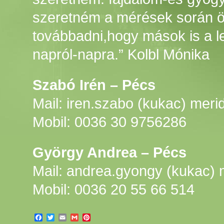
szeretném a mérések során ö
továbbadni,hogy mások is a 
napról-napra.” Kolbl Mónika
Szabó Irén – Pécs
Mail: iren.szabo (kukac) meri
Mobil: 0036 30 9756286
György Andrea – Pécs
Mail: andrea.gyongy (kukac) 
Mobil: 0036 20 55 66 514
Facebook
Twitter
Email
Gmail
Pinterest