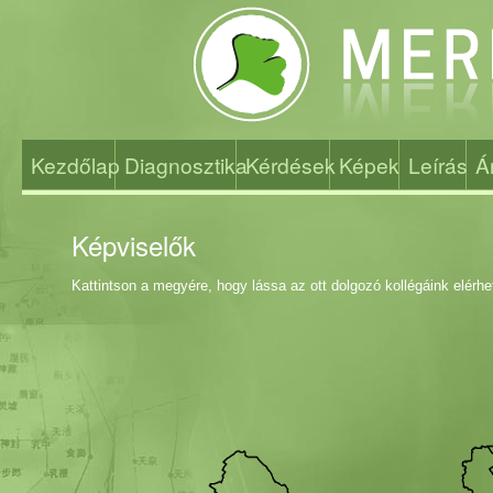
Kezdőlap
Diagnosztika
Kérdések
Képek
Leírás
Á
Képviselők
Kattintson a megyére, hogy lássa az ott dolgozó kollégáink elérh